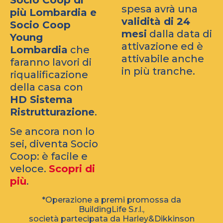
Socio Coop di
spesa avrà una
più Lombardia e
validità di 24
Socio Coop
mesi
dalla data di
Young
attivazione ed è
Lombardia
che
attivabile anche
faranno lavori di
in più tranche.
riqualificazione
della casa con
HD Sistema
Ristrutturazione
.
Se ancora non lo
sei, diventa Socio
Coop: è facile e
veloce.
Scopri di
più
.
*Operazione a premi promossa da
BuildingLife S.r.l.,
società partecipata da Harley&Dikkinson