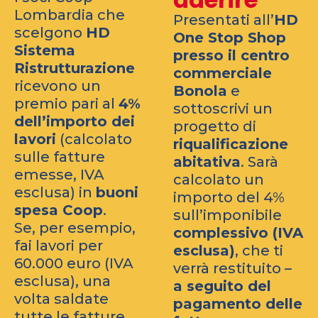
Lombardia che
Presentati all’
HD
scelgono
HD
One Stop Shop
Sistema
presso il centro
Ristrutturazione
commerciale
ricevono un
Bonola
e
premio pari al
4%
sottoscrivi un
dell’importo dei
progetto di
lavori
(calcolato
riqualificazione
sulle fatture
abitativa
. Sarà
emesse, IVA
calcolato un
esclusa) in
buoni
importo del 4%
spesa Coop
.
sull’imponibile
Se, per esempio,
complessivo (IVA
fai lavori per
esclusa)
, che ti
60.000 euro (IVA
verrà restituito –
esclusa), una
a seguito del
volta saldate
pagamento delle
tutte le fatture