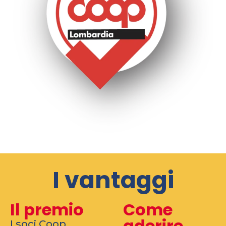
I vantaggi
Il premio
Come
aderire
I soci Coop